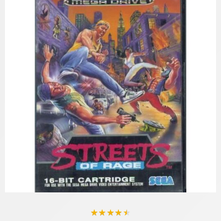
★
★
★
★
★