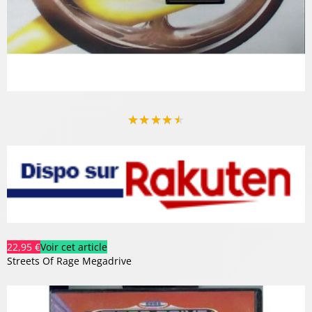
★
★
★
★
★
22,95 €
Voir cet article
Streets Of Rage Megadrive