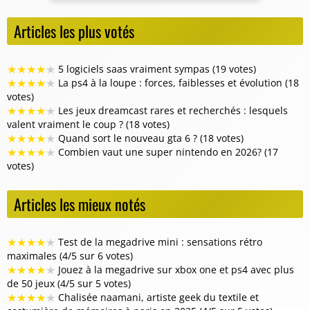
Articles les plus votés
★
★
★
★
★
5 logiciels saas vraiment sympas (19 votes)
★
★
★
★
★
La ps4 à la loupe : forces, faiblesses et évolution (18
votes)
★
★
★
★
★
Les jeux dreamcast rares et recherchés : lesquels
valent vraiment le coup ? (18 votes)
★
★
★
★
★
Quand sort le nouveau gta 6 ? (18 votes)
★
★
★
★
★
Combien vaut une super nintendo en 2026? (17
votes)
Articles les mieux notés
★
★
★
★
★
Test de la megadrive mini : sensations rétro
maximales (4/5 sur 6 votes)
★
★
★
★
★
Jouez à la megadrive sur xbox one et ps4 avec plus
de 50 jeux (4/5 sur 5 votes)
★
★
★
★
★
Chalisée naamani, artiste geek du textile et