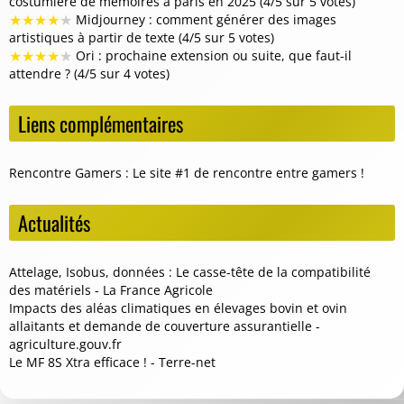
costumière de mémoires à paris en 2025 (4/5 sur 5 votes)
★
★
★
★
★
Midjourney : comment générer des images
artistiques à partir de texte (4/5 sur 5 votes)
★
★
★
★
★
Ori : prochaine extension ou suite, que faut-il
attendre ? (4/5 sur 4 votes)
Liens complémentaires
Rencontre Gamers
: Le site #1 de rencontre entre gamers !
Actualités
Attelage, Isobus, données : Le casse-tête de la compatibilité
des matériels - La France Agricole
Impacts des aléas climatiques en élevages bovin et ovin
allaitants et demande de couverture assurantielle -
agriculture.gouv.fr
Le MF 8S Xtra efficace ! - Terre-net