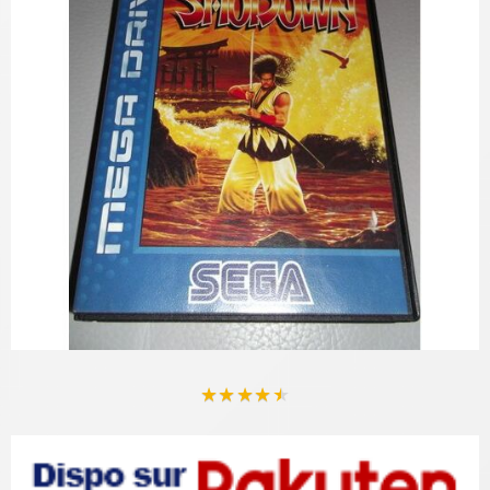
★
★
★
★
★