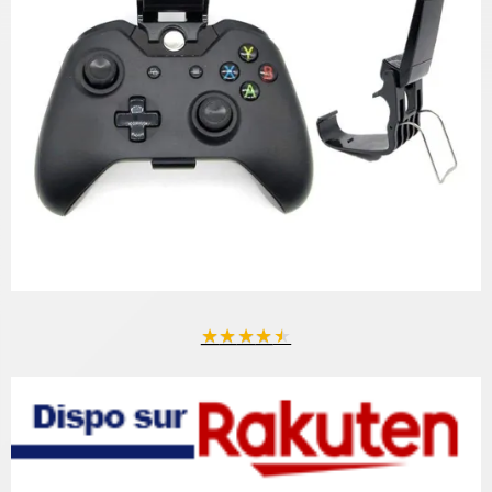
★
★
★
★
★