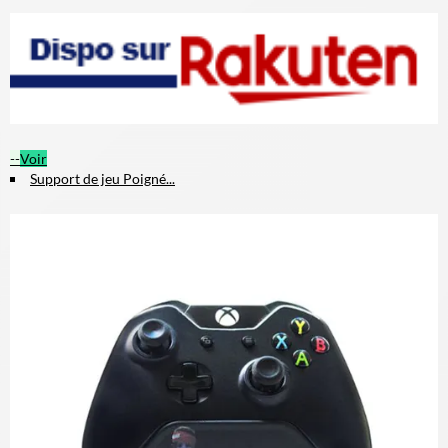
--
Voir
Support de jeu Poigné...