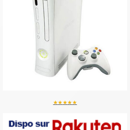
★
★
★
★
★