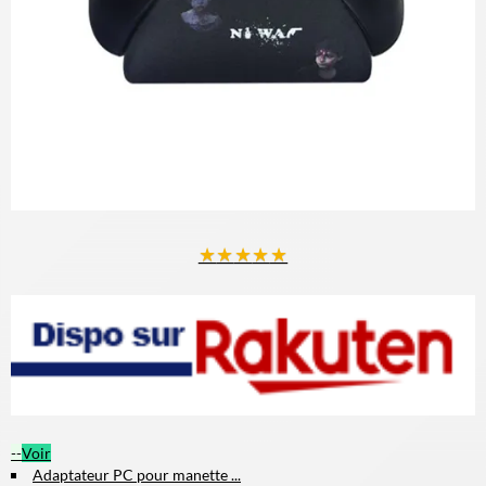
★
★
★
★
★
--
Voir
Adaptateur PC pour manette ...