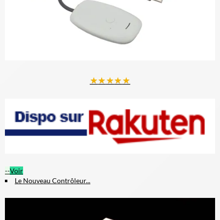
★
★
★
★
★
--
Voir
Le Nouveau Contrôleur...