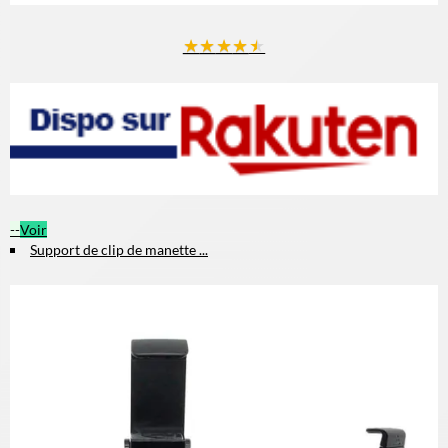
★
★
★
★
★
--
Voir
Support de clip de manette ...