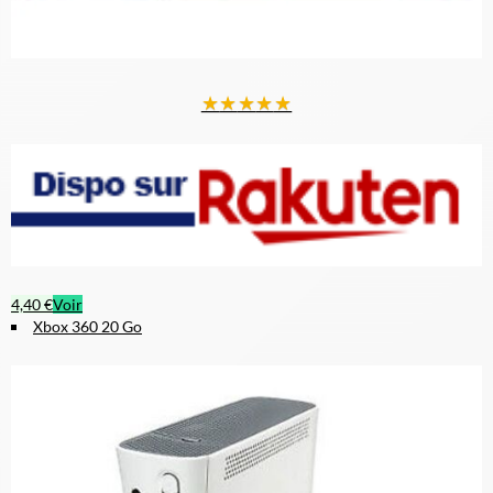
★
★
★
★
★
4,40 €
Voir
Xbox 360 20 Go