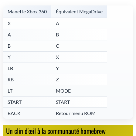
Manette Xbox 360
Équivalent MegaDrive
X
A
A
B
B
C
Y
X
LB
Y
RB
Z
LT
MODE
START
START
BACK
Retour menu ROM
Un clin d'œil à la communauté homebrew