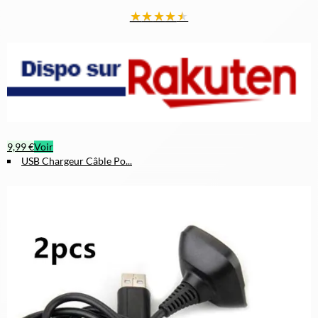
★
★
★
★
★
9,99 €
Voir
USB Chargeur Câble Po...