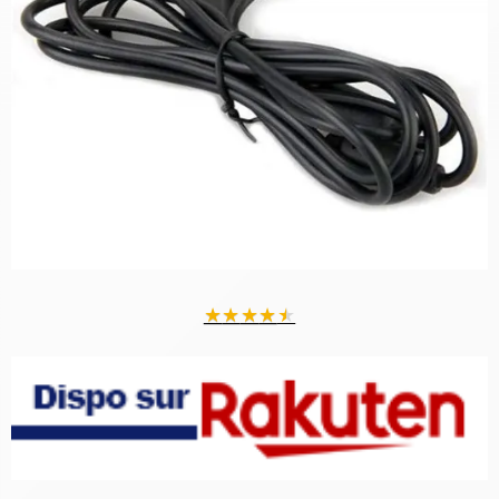
★
★
★
★
★