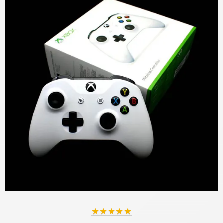
★
★
★
★
★