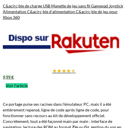
C&acirc;ble de charge USB Manette de jeu sans fil Gamepad Joystick
Alimentation C&acirc;ble d'alimentation C&acirc;ble de jeu pour
Xbox 360
★
★
★
★
★
9,99 €
Voir l'article
Ce portage puise ses racines dans l'émulateur PC, mais il a été
entièrement repensé, ligne de code après ligne de code, pour
fonctionner sans recours au kit de développement officiel.
Concrètement, tout a été façonné main par main : interface de
navigation, lecture des ROM au format
Zip
ou
Gz
, gestion du son en